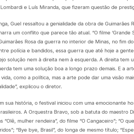
 Lombardi e Luís Miranda, que fizeram questão de prestig
nga, Guel ressaltou a genialidade da obra de Guimarães R
arra um conflito que parece tão atual. “O filme ‘Grande 
Guimarães Rosa da guerra no interior de Minas, no fim do
ntre polícia e bandidos, essa guerra que até hoje a gente
ejo solução nem à direita nem à esquerda. A direita tem 
uerda tem uma solução boa a longo prazo demais. E a ar
 vida, como a política, mas a arte pode dar uma visão ma
dade”, explicou o diretor.
m sua história, o festival iniciou com uma emocionante h
rasileiros. A Orquestra Bravo, sob a batuta do maestro D
 “Olê, mulher rendeira”, do filme “O Cangaceiro”; “O que
ridos”; “Bye bye, Brasil”, do longa de mesmo título; “Espe