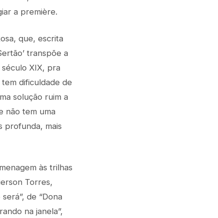
iar a première.
osa, que, escrita
Sertão’ transpõe a
 século XIX, pra
 tem dificuldade de
uma solução ruim a
te não tem uma
is profunda, mais
omenagem às trilhas
ierson Torres,
 será”, de “Dona
rando na janela”,