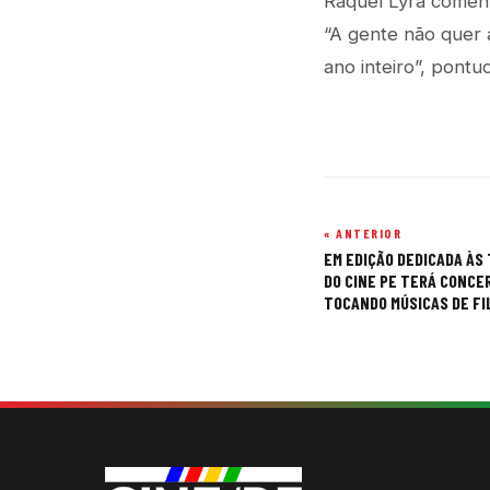
Raquel Lyra comento
“A gente não quer a
ano inteiro”, pont
« ANTERIOR
Navegação
EM EDIÇÃO DEDICADA ÀS
de
DO CINE PE TERÁ CONCE
TOCANDO MÚSICAS DE F
Post