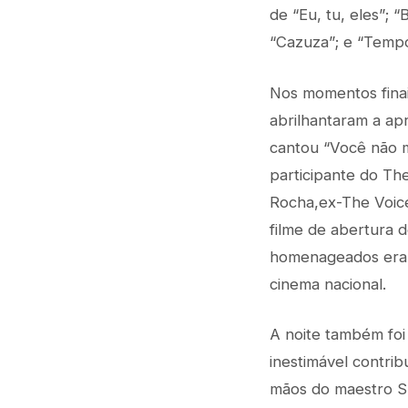
de “Eu, tu, eles”; 
“Cazuza”; e “Tempo
Nos momentos finai
abrilhantaram a ap
cantou “Você não me
participante do The
Rocha,ex-The Voice
filme de abertura 
homenageados eram 
cinema nacional.
A noite também foi
inestimável contrib
mãos do maestro S