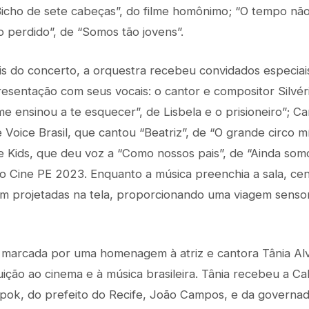
“Bicho de sete cabeças”, do filme homônimo; “O tempo não
 perdido”, de “Somos tão jovens”.
s do concerto, a orquestra recebeu convidados especiai
resentação com seus vocais: o cantor e compositor Silvér
 ensinou a te esquecer”, de Lisbela e o prisioneiro”; Car
 Voice Brasil, que cantou “Beatriz”, de “O grande circo mí
 Kids, que deu voz a “Como nossos pais”, de “Ainda som
do Cine PE 2023. Enquanto a música preenchia a sala, cen
projetadas na tela, proporcionando uma viagem sensoria
 marcada por uma homenagem à atriz e cantora Tânia Alv
uição ao cinema e à música brasileira. Tânia recebeu a C
pok, do prefeito do Recife, João Campos, e da governad