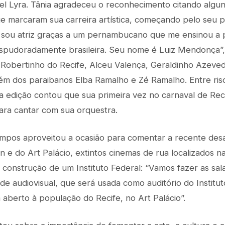
l Lyra. Tânia agradeceu o reconhecimento citando algun
marcaram sua carreira artística, começando pelo seu pa
 sou atriz graças a um pernambucano que me ensinou a p
espudoradamente brasileira. Seu nome é Luiz Mendonça”,
Robertinho do Recife, Alceu Valença, Geraldinho Azeve
ém dos paraibanos Elba Ramalho e Zé Ramalho. Entre riso
edição contou que sua primeira vez no carnaval de Recif
ara cantar com sua orquestra.
mpos aproveitou a ocasião para comentar a recente des
on e do Art Palácio, extintos cinemas de rua localizados n
 construção de um Instituto Federal: “Vamos fazer as sal
de audiovisual, que será usada como auditório do Institut
berto à população do Recife, no Art Palácio”.