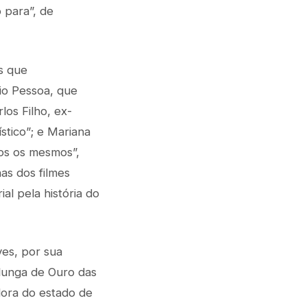
 para”, de
s que
io Pessoa, que
los Filho, ex-
stico”; e Mariana
os os mesmos”,
as dos filmes
l pela história do
es, por sua
alunga de Ouro das
ora do estado de