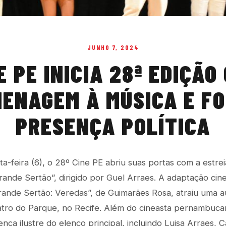
JUNHO 7, 2024
E PE INICIA 28ª EDIÇÃO
ENAGEM À MÚSICA E F
PRESENÇA POLÍTICA
ta-feira (6), o 28º Cine PE abriu suas portas com a estrei
rande Sertão”, dirigido por Guel Arraes. A adaptação cin
“Grande Sertão: Veredas”, de Guimarães Rosa, atraiu uma a
atro do Parque, no Recife. Além do cineasta pernambuca
ça ilustre do elenco principal, incluindo Luisa Arraes, C