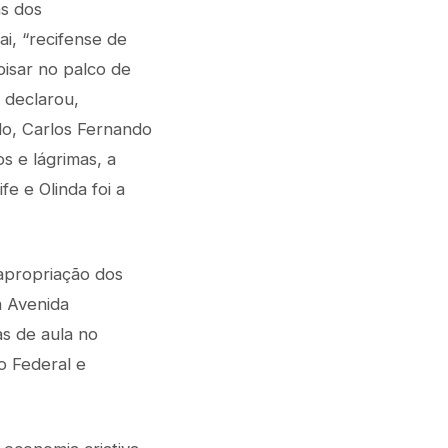
s dos
i, “recifense de
isar no palco de
 declarou,
do, Carlos Fernando
s e lágrimas, a
e e Olinda foi a
apropriação dos
a Avenida
as de aula no
o Federal e