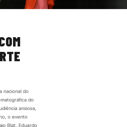
 COM
ORTE
a nacional do
ematográfica do
udiência ansiosa,
no, o evento
aio Blat, Eduardo