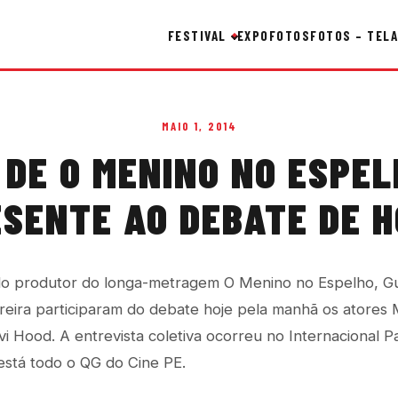
FESTIVAL
EXPO
FOTOS
FOTOS – TELA
MAIO 1, 2014
 DE O MENINO NO ESPEL
SENTE AO DEBATE DE 
do produtor do longa-metragem O Menino no Espelho, Gu
eira participaram do debate hoje pela manhã os atores 
vi Hood. A entrevista coletiva ocorreu no Internacional P
stá todo o QG do Cine PE.