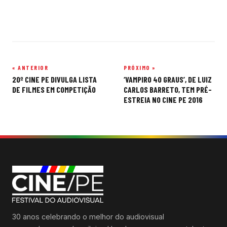
« ANTERIOR
PRÓXIMO »
Navegação
20º CINE PE DIVULGA LISTA
‘VAMPIRO 40 GRAUS’, DE LUIZ
de
DE FILMES EM COMPETIÇÃO
CARLOS BARRETO, TEM PRÉ-
ESTREIA NO CINE PE 2016
Post
30 anos celebrando o melhor do audiovisual