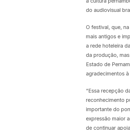
a cultura pernamb
do audiovisual bras
O festival, que, n
mais antigos e im
a rede hoteleira 
da produção, mas 
Estado de Pernamb
agradecimentos à
“Essa recepção da
reconhecimento pú
importante do pont
expressão maior a
de continuar apoi