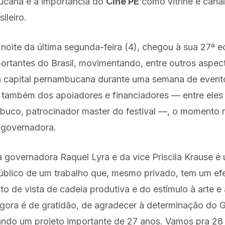
ucana e a importância do
Cine PE
como vitrine e cana
ileiro.
a noite da última segunda-feira (4), chegou à sua 27ª 
portantes do Brasil, movimentando, entre outros aspec
da capital pernambucana durante uma semana de event
também dos apoiadores e financiadores — entre eles
uco, patrocinador master do festival —, o momento r
 governadora.
 governadora Raquel Lyra e da vice Priscila Krause é
blico de um trabalho que, mesmo privado, tem um efe
o de vista de cadeia produtiva e do estímulo à arte e 
gora é de gratidão, de agradecer à determinação do 
ando um projeto importante de 27 anos. Vamos pra 28