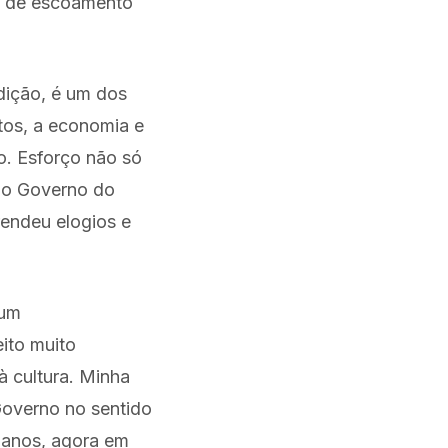
l de escoamento
edição, é um dos
tos, a economia e
o. Esforço não só
 o Governo do
endeu elogios e
 um
ito muito
à cultura. Minha
Governo no sentido
 anos, agora em