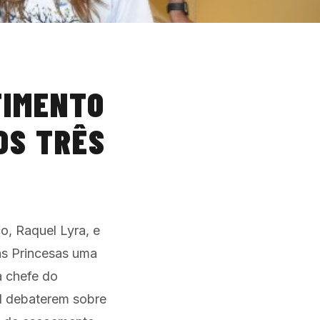
TIMENTO
OS TRÊS
o, Raquel Lyra, e
as Princesas uma
a chefe do
al debaterem sobre