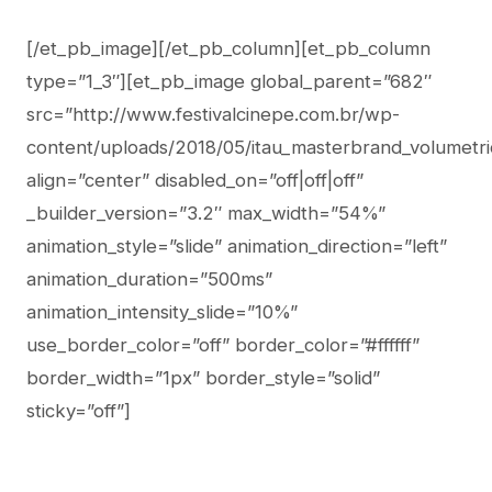
[/et_pb_image][/et_pb_column][et_pb_column
type=”1_3″][et_pb_image global_parent=”682″
src=”http://www.festivalcinepe.com.br/wp-
content/uploads/2018/05/itau_masterbrand_volumetri
align=”center” disabled_on=”off|off|off”
_builder_version=”3.2″ max_width=”54%”
animation_style=”slide” animation_direction=”left”
animation_duration=”500ms”
animation_intensity_slide=”10%”
use_border_color=”off” border_color=”#ffffff”
border_width=”1px” border_style=”solid”
sticky=”off”]