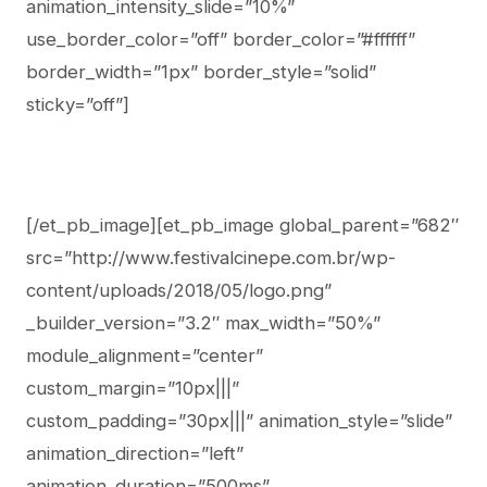
animation_intensity_slide=”10%”
use_border_color=”off” border_color=”#ffffff”
border_width=”1px” border_style=”solid”
sticky=”off”]
[/et_pb_image][et_pb_image global_parent=”682″
src=”http://www.festivalcinepe.com.br/wp-
content/uploads/2018/05/logo.png”
_builder_version=”3.2″ max_width=”50%”
module_alignment=”center”
custom_margin=”10px|||”
custom_padding=”30px|||” animation_style=”slide”
animation_direction=”left”
animation_duration=”500ms”