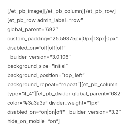
[/et_pb_image][/et_pb_column][/et_pb_row]
[et_pb_row admin_label=”row”
global_parent=”682″
custom_padding=”25.59375px|0px|13px|0px”
disabled_on=”off|off|off”
_builder_version=”3.0.106″
background_size=”initial”
background_position=”top_left”
background_repeat=”repeat”][et_pb_column
type=”4_4″][et_pb_divider global_parent=”682″
color=”#3a3a3a” divider_weight=”1px”
disabled_on=”on|on|off” _builder_version=”3.2″
hide_on_mobile=”on”]