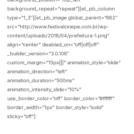
background_repeat=”repeat”][et_pb_column
type=”1_3″][et_pb_image global_parent=”682″
src=”http://www.festivalcinepe.com.br/wp-
content/uploads/2018/04/prefeitura-1.png”
align=”center” disabled_on=”off|off|off”
_builder_version=”3.0.106″
custom_margin=”15px|||” animation_style=”slide”
animation_direction=”left”
animation_duration=”500ms”
animation_intensity_slide=”10%”
use_border_color=”off” border_color=”#ffffff”
border_width=”1px” border_style=”solid”
sticky=”off”]