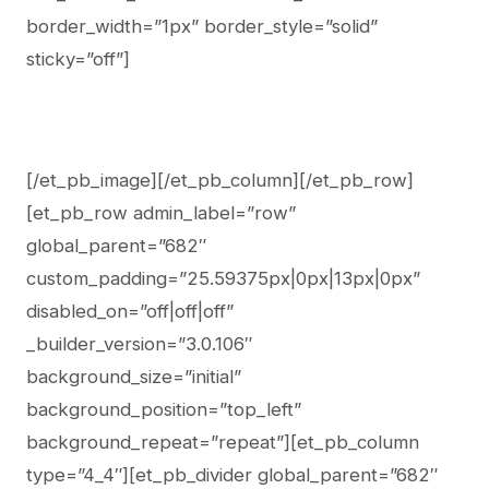
border_width=”1px” border_style=”solid”
sticky=”off”]
[/et_pb_image][/et_pb_column][/et_pb_row]
[et_pb_row admin_label=”row”
global_parent=”682″
custom_padding=”25.59375px|0px|13px|0px”
disabled_on=”off|off|off”
_builder_version=”3.0.106″
background_size=”initial”
background_position=”top_left”
background_repeat=”repeat”][et_pb_column
type=”4_4″][et_pb_divider global_parent=”682″