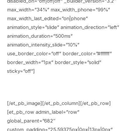
disabled_on=”off|off|off” _builder_version=”3.2″
max_width=”34%” max_width_phone=”99%”
max_width_last_edited=”on|phone”
animation_style=”slide” animation_direction=”left”
animation_duration=”500ms”
animation_intensity_slide=”10%”
use_border_color=”off” border_color=”#ffffff”
border_width=”1px” border_style=”solid”
sticky=”off”]
[/et_pb_image][/et_pb_column][/et_pb_row]
[et_pb_row admin_label=”row”
global_parent=”682″
custom_padding=”25.59375px|0px|13px|0px”