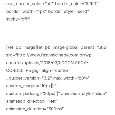
use_border_color=”off” border_color=”#ffffff”
border_width=”1px” border_style=”solid”
sticky=”off”]
[/et_pb_image][et_pb_image global_parent=”682″
src=”http://www.festivalcinepe.com.br/wp-
content/uploads/2018/03/LOGOMARCA-
CORDEL_PB.jpg” align=”center”
_builder_version=”3.2″ max_width=”80%”
custom_margin=”10px|||”
custom_padding=”30px|||” animation_style=”slide”
animation_direction=”left”
animation_duration=”500ms”