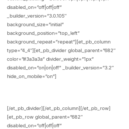
disabled_on=”off|off|off”
_builder_version=”3.0.105″
background_size=”initial”
background_position=”top_left”
background_repeat=”repeat”][et_pb_column
type=”4_4″][et_pb_divider global_parent=”682″
color=”#3a3a3a” divider_weight=”1px”
disabled_on=”on|on|off” _builder_version=”3.2″
hide_on_mobile=”on”]
[/et_pb_divider][/et_pb_column][/et_pb_row]
[et_pb_row global_parent=”682″
disabled_on=”off|off|off”