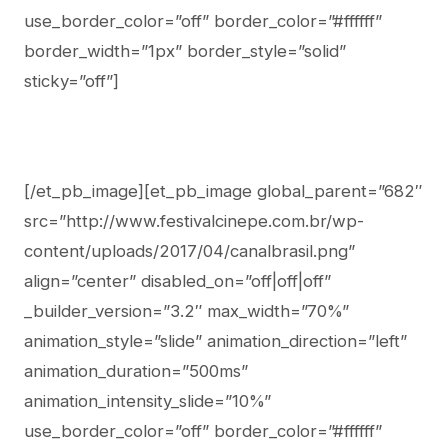
use_border_color=”off” border_color=”#ffffff”
border_width=”1px” border_style=”solid”
sticky=”off”]
[/et_pb_image][et_pb_image global_parent=”682″
src=”http://www.festivalcinepe.com.br/wp-
content/uploads/2017/04/canalbrasil.png”
align=”center” disabled_on=”off|off|off”
_builder_version=”3.2″ max_width=”70%”
animation_style=”slide” animation_direction=”left”
animation_duration=”500ms”
animation_intensity_slide=”10%”
use_border_color=”off” border_color=”#ffffff”