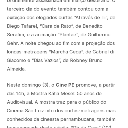
brutalmente assassinada em março deste ano. O
terceiro dia do evento também contou com a
exibição dos elogiados curtas “Através de Ti”, de
Diego Tafarel, “Cara de Rato”, de Benedito
Serafim, e a animação “Plantae”, de Guilherme
Gehr. A noite chegou ao fim com a projeção dos
longas-metragens “Marcha Cega”, de Gabriel di
Giacomo e “Dias Vazios”, de Robney Bruno
Almeida.
Neste domingo (3), o
Cine PE
promove, a partir
das 14h, a Mostra Kátia Mesel: 50 anos de
Audiovisual. A mostra traz para o público do
Cinema São Luiz oito dos curtas-metragens mais
conhecidos da cineasta pernambucana, também
homenageada desta edição: “Oh de Casa” (10’),