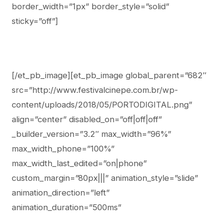
border_width=”1px” border_style=”solid”
sticky=”off”]
[/et_pb_image][et_pb_image global_parent=”682″
src=”http://www.festivalcinepe.com.br/wp-
content/uploads/2018/05/PORTODIGITAL.png”
align=”center” disabled_on=”off|off|off”
_builder_version=”3.2″ max_width=”96%”
max_width_phone=”100%”
max_width_last_edited=”on|phone”
custom_margin=”80px|||” animation_style=”slide”
animation_direction=”left”
animation_duration=”500ms”