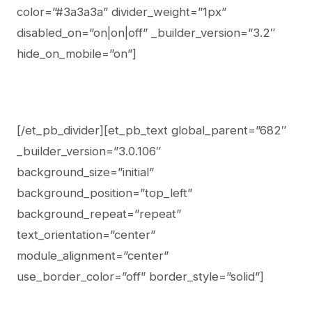
color=”#3a3a3a” divider_weight=”1px”
disabled_on=”on|on|off” _builder_version=”3.2″
hide_on_mobile=”on”]
[/et_pb_divider][et_pb_text global_parent=”682″
_builder_version=”3.0.106″
background_size=”initial”
background_position=”top_left”
background_repeat=”repeat”
text_orientation=”center”
module_alignment=”center”
use_border_color=”off” border_style=”solid”]