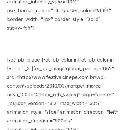
animation_intensity_slide=”10%”
use_border_color=”off” border_color=”#ffffff”
border_width=”1px” border_style=”solid”
sticky=”off”]
[/et_pb_image][/et_pb_column][et_pb_column
type=”1_3″][et_pb_image global_parent=”682″
src=”http://www.festivalcinepe.com.br/wp-
content/uploads/2018/03/martpet-marca-
nova_1000x1000px_rgb_vv.png” align=”center”
_builder_version=”3.2″ max_width=”50%”
animation_style=”slide” animation_direction=”left”
animation_duration=”500ms”
animation_intensity_slide=”10%”