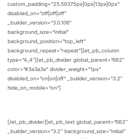
custom_padding=”25.59375px|0px|13px|0px”
disabled_on=”off|off|off”
_builder_version=”3.0.106″
background_size=”initial”
background_position=”top_left”
background_repeat=”repeat”][et_pb_column
type=”4_4″][et_pb_divider global_parent=”682″
color=”#3a3a3a” divider_weight=”1px”
disabled_on=”on|on|off” _builder_version=”3.2″
hide_on_mobile=”on”]
[/et_pb_divider][et_pb_text global_parent=”682″
_builder_version=”3.2″ background_size=”initial”