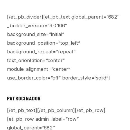
[/et_pb_divider][et_pb_text global_parent=”682″
_builder_version=”3.0.106″
background_size=”initial”
background_position=”top_left”
background_repeat=”repeat”
text_orientation=”center”
module_alignment=”center”
use_border_color=”off” border_style=”solid”]
PATROCINADOR
[/et_pb_text][/et_pb_column][/et_pb_row]
[et_pb_row admin_label=”row”
global_parent=”682″