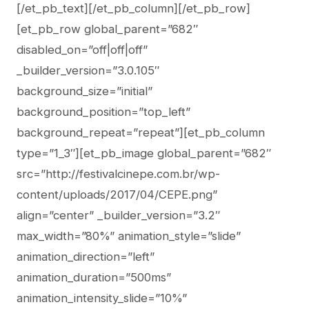
[/et_pb_text][/et_pb_column][/et_pb_row]
[et_pb_row global_parent=”682″
disabled_on=”off|off|off”
_builder_version=”3.0.105″
background_size=”initial”
background_position=”top_left”
background_repeat=”repeat”][et_pb_column
type=”1_3″][et_pb_image global_parent=”682″
src=”http://festivalcinepe.com.br/wp-
content/uploads/2017/04/CEPE.png”
align=”center” _builder_version=”3.2″
max_width=”80%” animation_style=”slide”
animation_direction=”left”
animation_duration=”500ms”
animation_intensity_slide=”10%”