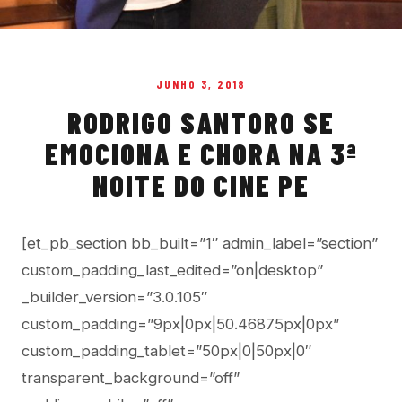
JUNHO 3, 2018
RODRIGO SANTORO SE
EMOCIONA E CHORA NA 3ª
NOITE DO CINE PE
[et_pb_section bb_built=”1″ admin_label=”section”
custom_padding_last_edited=”on|desktop”
_builder_version=”3.0.105″
custom_padding=”9px|0px|50.46875px|0px”
custom_padding_tablet=”50px|0|50px|0″
transparent_background=”off”