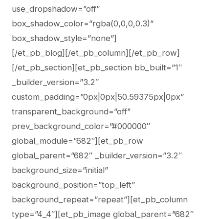
use_dropshadow=”off”
box_shadow_color=”rgba(0,0,0,0.3)”
box_shadow_style=”none”]
[/et_pb_blog][/et_pb_column][/et_pb_row]
[/et_pb_section][et_pb_section bb_built=”1″
_builder_version=”3.2″
custom_padding=”0px|0px|50.59375px|0px”
transparent_background=”off”
prev_background_color=”#000000″
global_module=”682″][et_pb_row
global_parent=”682″ _builder_version=”3.2″
background_size=”initial”
background_position=”top_left”
background_repeat=”repeat”][et_pb_column
type=”4_4″][et_pb_image global_parent=”682″