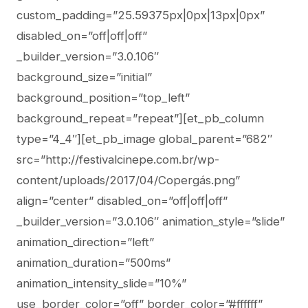
custom_padding=”25.59375px|0px|13px|0px”
disabled_on=”off|off|off”
_builder_version=”3.0.106″
background_size=”initial”
background_position=”top_left”
background_repeat=”repeat”][et_pb_column
type=”4_4″][et_pb_image global_parent=”682″
src=”http://festivalcinepe.com.br/wp-
content/uploads/2017/04/Copergás.png”
align=”center” disabled_on=”off|off|off”
_builder_version=”3.0.106″ animation_style=”slide”
animation_direction=”left”
animation_duration=”500ms”
animation_intensity_slide=”10%”
use_border_color=”off” border_color=”#ffffff”