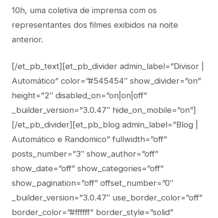
10h, uma coletiva de imprensa com os
representantes dos filmes exibidos na noite
anterior.
[/et_pb_text][et_pb_divider admin_label=”Divisor |
Automático” color=”#545454″ show_divider=”on”
height=”2″ disabled_on=”on|on|off”
_builder_version=”3.0.47″ hide_on_mobile=”on”]
[/et_pb_divider][et_pb_blog admin_label=”Blog |
Automático e Randomico” fullwidth=”off”
posts_number=”3″ show_author=”off”
show_date=”off” show_categories=”off”
show_pagination=”off” offset_number=”0″
_builder_version=”3.0.47″ use_border_color=”off”
border_color=”#ffffff” border_style=”solid”