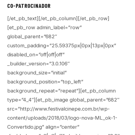
CO-PATROCINADOR
[/et_pb_text][/et_pb_column][/et_pb_row]
[et_pb_row admin_label=”row”
global_parent=”682″
custom_padding=”25.59375px|0px|13px|0px”
disabled_on=”off|off|off”
_builder_version=”3.0.106″
background_size=”initial”
background_position=”top_left”
background_repeat=”repeat”][et_pb_column
type=”4_4″][et_pb_image global_parent=”682″
src=”http://www.festivalcinepe.com.br/wp-
content/uploads/2018/03/logo-nova-ML_ok-1-
Convertido.jpg” align=”center”