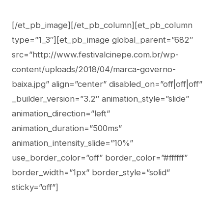
[/et_pb_image][/et_pb_column][et_pb_column
type=”1_3″][et_pb_image global_parent=”682″
src=”http://www.festivalcinepe.com.br/wp-
content/uploads/2018/04/marca-governo-
baixa.jpg” align=”center” disabled_on=”off|off|off”
_builder_version=”3.2″ animation_style=”slide”
animation_direction=”left”
animation_duration=”500ms”
animation_intensity_slide=”10%”
use_border_color=”off” border_color=”#ffffff”
border_width=”1px” border_style=”solid”
sticky=”off”]