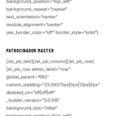
background_position=”top_left”
background_repeat=”repeat”
text_orientation=”center”
module_alignment=”center”
use_border_color=”off” border_style=”solid”]
PATROCINADOR MASTER
[/et_pb_text][/et_pb_column][/et_pb_row]
[et_pb_row admin_label=”row”
global_parent=”682″
custom_padding=”25.59375px|0px|13px|0px”
disabled_on=”off|off|off”
_builder_version=”3.0.106″
background_size=”initial”
background_position=”top_left”