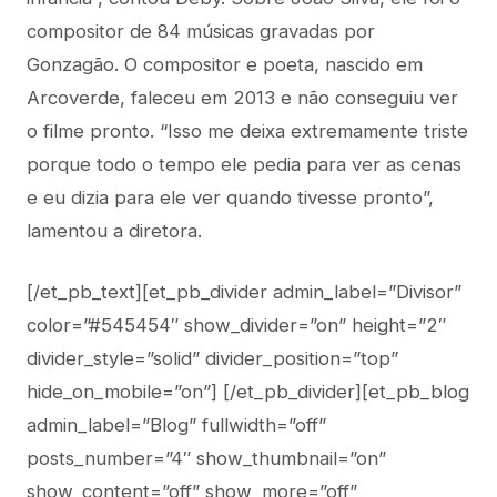
compositor de 84 músicas gravadas por
Gonzagão. O compositor e poeta, nascido em
Arcoverde, faleceu em 2013 e não conseguiu ver
o filme pronto. “Isso me deixa extremamente triste
porque todo o tempo ele pedia para ver as cenas
e eu dizia para ele ver quando tivesse pronto”,
lamentou a diretora.
[/et_pb_text][et_pb_divider admin_label=”Divisor”
color=”#545454″ show_divider=”on” height=”2″
divider_style=”solid” divider_position=”top”
hide_on_mobile=”on”] [/et_pb_divider][et_pb_blog
admin_label=”Blog” fullwidth=”off”
posts_number=”4″ show_thumbnail=”on”
show_content=”off” show_more=”off”