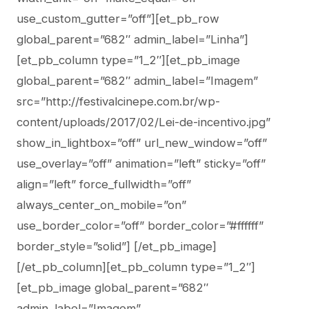
use_custom_gutter=”off”][et_pb_row
global_parent=”682″ admin_label=”Linha”]
[et_pb_column type=”1_2″][et_pb_image
global_parent=”682″ admin_label=”Imagem”
src=”http://festivalcinepe.com.br/wp-
content/uploads/2017/02/Lei-de-incentivo.jpg”
show_in_lightbox=”off” url_new_window=”off”
use_overlay=”off” animation=”left” sticky=”off”
align=”left” force_fullwidth=”off”
always_center_on_mobile=”on”
use_border_color=”off” border_color=”#ffffff”
border_style=”solid”] [/et_pb_image]
[/et_pb_column][et_pb_column type=”1_2″]
[et_pb_image global_parent=”682″
admin_label=”Imagem”