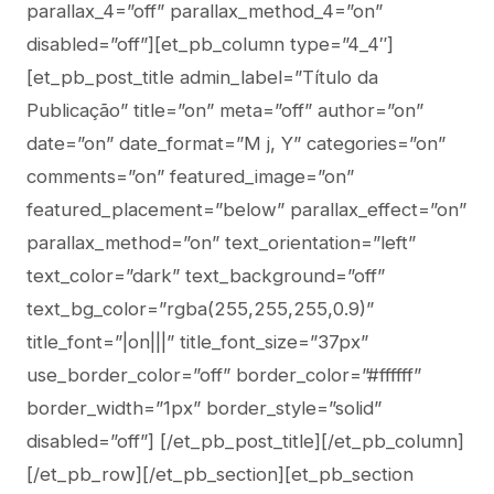
parallax_4=”off” parallax_method_4=”on”
disabled=”off”][et_pb_column type=”4_4″]
[et_pb_post_title admin_label=”Título da
Publicação” title=”on” meta=”off” author=”on”
date=”on” date_format=”M j, Y” categories=”on”
comments=”on” featured_image=”on”
featured_placement=”below” parallax_effect=”on”
parallax_method=”on” text_orientation=”left”
text_color=”dark” text_background=”off”
text_bg_color=”rgba(255,255,255,0.9)”
title_font=”|on|||” title_font_size=”37px”
use_border_color=”off” border_color=”#ffffff”
border_width=”1px” border_style=”solid”
disabled=”off”] [/et_pb_post_title][/et_pb_column]
[/et_pb_row][/et_pb_section][et_pb_section