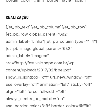
border_color=”#ffffff” border_style=”solid”]
REALIZAÇÃO
[/et_pb_text][/et_pb_column][/et_pb_row]
[et_pb_row global_parent=”682″
admin_label=”Linha”][et_pb_column type=”4_4″]
[et_pb_image global_parent=”682″
admin_label=”Imagem”
src=”http://festivalcinepe.com.br/wp-
content/uploads/2017/02/bpe.jpg”
show_in_lightbox=”off” url_new_window=”off”
use_overlay=”off” animation=”left” sticky=”off”
align=”left” force_fullwidth=”off”
always_center_on_mobile=”on”
use_border_color=”off” border_color=”#ffffff”