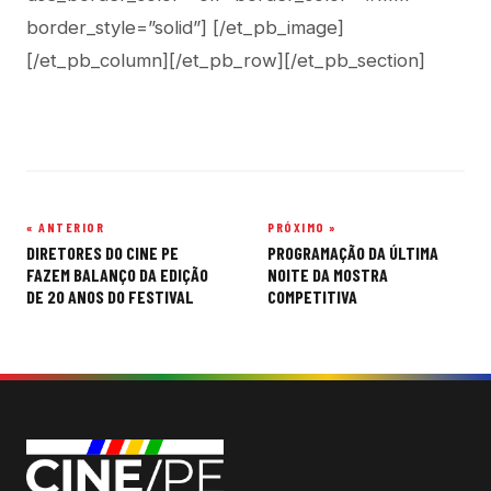
border_style=”solid”] [/et_pb_image]
[/et_pb_column][/et_pb_row][/et_pb_section]
« ANTERIOR
PRÓXIMO »
Navegação
DIRETORES DO CINE PE
PROGRAMAÇÃO DA ÚLTIMA
de
FAZEM BALANÇO DA EDIÇÃO
NOITE DA MOSTRA
DE 20 ANOS DO FESTIVAL
COMPETITIVA
Post