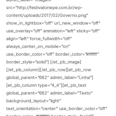
src=”http://festivalcinepe.com.br/wp-
content/uploads/2017/02/Governo.png”
show_in_lightbox=”off” url_new_window=”off”
use_overlay=”off” animation=”left” sticky=”off”
align=”left” force_fullwidth=”off”
always_center_on_mobile=”on”
use_border_color=”off” border_color=”#ffffff”
border_style=”solid”] [/et_pb_image]
[/et_pb_column][/et_pb_row][et_pb_row
global_parent=”682″ admin_label=”Linha”]
[et_pb_column type=”4_4″][et_pb_text
global_parent=”682″ admin_label=”Texto”
background_layout=”light”
text_orientation=”center” use_border_color=”off”