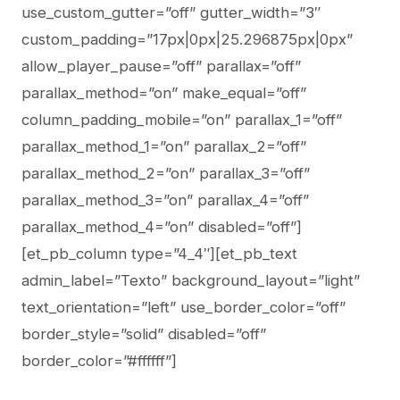
use_custom_gutter=”off” gutter_width=”3″
custom_padding=”17px|0px|25.296875px|0px”
allow_player_pause=”off” parallax=”off”
parallax_method=”on” make_equal=”off”
column_padding_mobile=”on” parallax_1=”off”
parallax_method_1=”on” parallax_2=”off”
parallax_method_2=”on” parallax_3=”off”
parallax_method_3=”on” parallax_4=”off”
parallax_method_4=”on” disabled=”off”]
[et_pb_column type=”4_4″][et_pb_text
admin_label=”Texto” background_layout=”light”
text_orientation=”left” use_border_color=”off”
border_style=”solid” disabled=”off”
border_color=”#ffffff”]