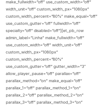
make_fullwidth=”off” use_custom_width=”off”
width_unit=”off” custom_width_px=”1080px”
custom_width_percent=”80%” make_equal=”off”
use_custom_gutter=”off” fullwidth=”off”
specialty=”off” disabled=”off”][et_pb_row
admin_label=”Linha” make_fullwidth=”off”
use_custom_width=”off” width_unit=”off”
custom_width_px=”1080px”
custom_width_percent=”80%”
use_custom_gutter=”off” gutter_width=”3″
allow_player_pause=”off” parallax=”off”
parallax_method=”on” make_equal=”off”
parallax_1=”off” parallax_method_1=”on”
parallax_2=”off” parallax_method_2=”on”
parallax_3=”off” parallax_method_3=”on”