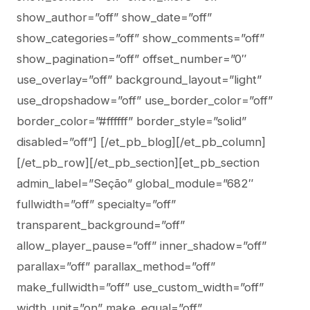
show_author=”off” show_date=”off”
show_categories=”off” show_comments=”off”
show_pagination=”off” offset_number=”0″
use_overlay=”off” background_layout=”light”
use_dropshadow=”off” use_border_color=”off”
border_color=”#ffffff” border_style=”solid”
disabled=”off”] [/et_pb_blog][/et_pb_column]
[/et_pb_row][/et_pb_section][et_pb_section
admin_label=”Seção” global_module=”682″
fullwidth=”off” specialty=”off”
transparent_background=”off”
allow_player_pause=”off” inner_shadow=”off”
parallax=”off” parallax_method=”off”
make_fullwidth=”off” use_custom_width=”off”
width_unit=”on” make_equal=”off”