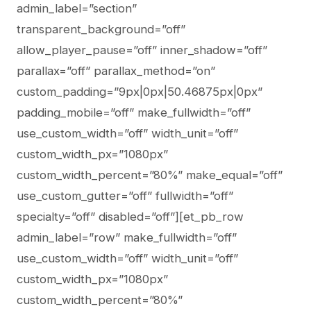
admin_label=”section”
transparent_background=”off”
allow_player_pause=”off” inner_shadow=”off”
parallax=”off” parallax_method=”on”
custom_padding=”9px|0px|50.46875px|0px”
padding_mobile=”off” make_fullwidth=”off”
use_custom_width=”off” width_unit=”off”
custom_width_px=”1080px”
custom_width_percent=”80%” make_equal=”off”
use_custom_gutter=”off” fullwidth=”off”
specialty=”off” disabled=”off”][et_pb_row
admin_label=”row” make_fullwidth=”off”
use_custom_width=”off” width_unit=”off”
custom_width_px=”1080px”
custom_width_percent=”80%”