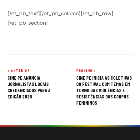
[/et_pb_text][/et_pb_column][/et_pb_row]
[/et_pb_section]
« ANTERIOR
PRÓXIMO »
Navegação
CINE PE ANUNCIA
CINE PE INICIA AS COLETIVAS
de
JORNALISTAS LOCAIS
DO FESTIVAL COM TEMAS EM
CREDENCIADOS PARA A
TORNO DAS VIOLÊNCIAS E
Post
EDIÇÃO 2025
RESISTÊNCIAS DOS CORPOS
FEMININOS