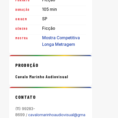
105 min
DURAÇÃO
SP
ORIGEM
Ficção
GÊNERO
Mostra Competitiva
MOSTRA
Longa Metragem
PRODUÇÃO
Cavalo Marinho Audiovisual
CONTATO
(11) 99283-
8699 /
cavalomarinhoaudiovisual@gma