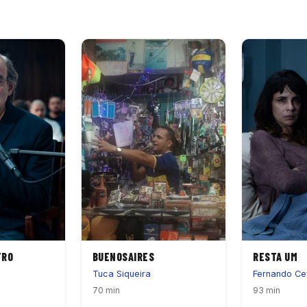
TRO
BUENOSAIRES
RESTA UM
Tuca Siqueira
Fernando Ce
70 min
93 min