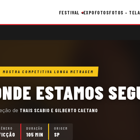
FESTIVAL
EXPO
FOTOS
FOTOS – TELA
MOSTRA COMPETITIVA LONGA METRAGEM
ONDE ESTAMOS SEG
reção de
THAIS SCABIO E GILBERTO CAETANO
GÊNERO
DURAÇÃO
ORIGEM
FICÇÃO
105 MIN
SP