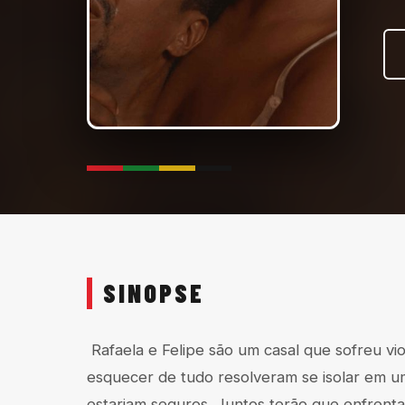
SINOPSE
Rafaela e Felipe são um casal que sofreu vio
esquecer de tudo resolveram se isolar em um
estariam seguros. Juntos terão que enfrenta