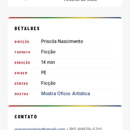
DETALHES
Priscila Nascimento
DIREÇÃO
Ficção
FORMATO
14 min
DURAÇÃO
PE
ORIGEM
Ficção
GÊNERO
Mostra Ofício: Artística
MOSTRA
CONTATO
waymoprinps@gmail.com
/ (81) 99979-5741