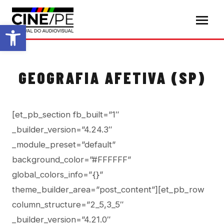
Abrir a barra de ferramentas
GEOGRAFIA AFETIVA (SP)
[et_pb_section fb_built=”1″
_builder_version=”4.24.3″
_module_preset=”default”
background_color=”#FFFFFF”
global_colors_info=”{}”
theme_builder_area=”post_content”][et_pb_row
column_structure=”2_5,3_5″
_builder_version=”4.21.0″