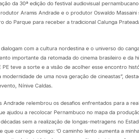
ção da 30ª edição do festival audiovisual pernambucano
 produtor Aramis Andrade e o produtor Oswaldo Massaini
o do Parque para receber a tradicional Calunga Pratead
dialogam com a cultura nordestina e o universo do cangaç
o importante da retomada do cinema brasileiro e da hist
PE teve a sorte e a visão de acolher esse encontro histó
na modernidade de uma nova geração de cineastas”, desta
vento, Nínive Caldas.
 Andrade relembrou os desafios enfrentados para a real
ue ajudou a recolocar Pernambuco no mapa da produção
 décadas sem a realização de longas-metragens no Esta
se que carrego comigo: ‘O caminho lento aumenta a minha