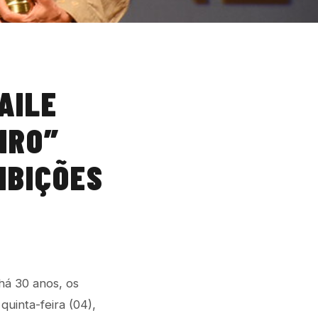
AILE
IRO”
IBIÇÕES
há 30 anos, os
uinta-feira (04),