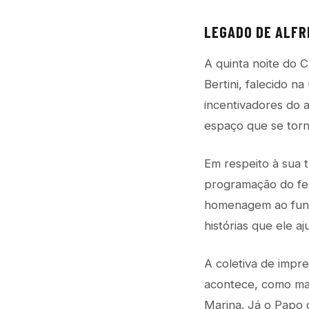
LEGADO DE ALFR
A quinta noite do 
Bertini, falecido na
incentivadores do a
espaço que se torno
Em respeito à sua 
programação do fes
homenagem ao funda
histórias que ele aj
A coletiva de impre
acontece, como mar
Marina. Já o Papo d