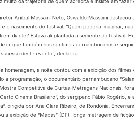
 muito da trajetória de quem acredita e insiste em fazer 
retor Aníbal Massaini Neto, Oswaldo Massaini destacou a 
 e o nascimento do festival. “Quem poderia imaginar, na
i em diante? Estava ali plantada a semente do festival. H
dizer que também nos sentimos pernambucanos e segui
 sucesso deste evento”, declarou.
a homenagem, a noite contou com a exibição dos filmes
do a programação, o documentário pernambucano “Salam”
Mostra Competitiva de Curtas-Metragens Nacionais, fora
erto Cinema Brasileiro”, do sergipano Fábio Rogério, e a
”, dirigida por Ana Clara Ribeiro, de Rondônia. Encerrand
 a exibição de “Mapas” (DF), longa-metragem de ficção 