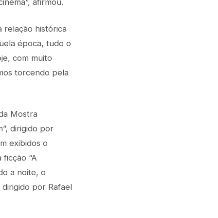
cinema”, afirmou.
relação histórica
quela época, tudo o
oje, com muito
mos torcendo pela
 da Mostra
, dirigido por
m exibidos o
 ficção “A
o a noite, o
dirigido por Rafael