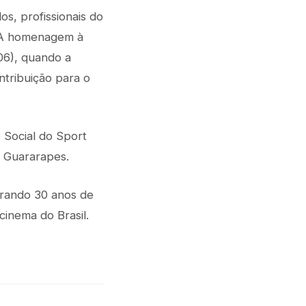
s, profissionais do
. A homenagem à
06), quando a
ntribuição para o
e Social do Sport
l Guararapes.
brando 30 anos de
cinema do Brasil.