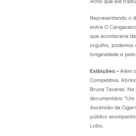
Acho que ela traduz
Representando o di
entre O Cangaceiro
que aconteceria dal
orgulho, podemos 
longevidade e pelo
Exibições –
Além d
Competitiva. Abrin
Bruna Tavares. Na 
documentário “Um C
Ascensão da Cigarra
público acompanhou
Lobo.