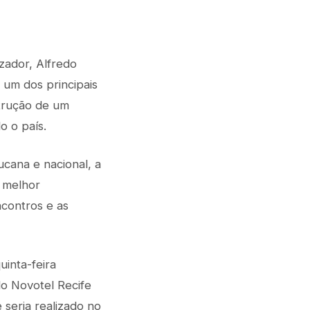
zador, Alfredo
e um dos principais
strução de um
do o país.
ucana e nacional, a
a melhor
contros e as
uinta-feira
do Novotel Recife
 seria realizado no