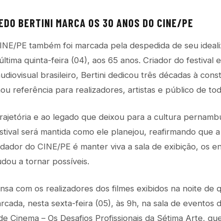
EDO BERTINI MARCA OS 30 ANOS DO CINE/PE
CINE/PE também foi marcada pela despedida de seu ideali
 última quinta-feira (04), aos 65 anos. Criador do festival 
udiovisual brasileiro, Bertini dedicou três décadas à con
u referência para realizadores, artistas e público de to
trajetória e ao legado que deixou para a cultura pernamb
tival será mantida como ele planejou, reafirmando que 
dor do CINE/PE é manter viva a sala de exibição, os en
udou a tornar possíveis.
nsa com os realizadores dos filmes exibidos na noite de q
cada, nesta sexta-feira (05), às 9h, na sala de eventos 
e Cinema – Os Desafios Profissionais da Sétima Arte, que