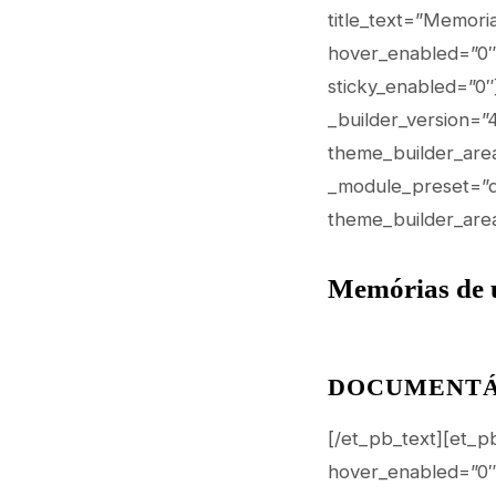
title_text=”Memori
hover_enabled=”0″ 
sticky_enabled=”0
_builder_version=”
theme_builder_area
_module_preset=”de
theme_builder_area
Memórias de 
DOCUMENTÁR
[/et_pb_text][et_p
hover_enabled=”0″ 