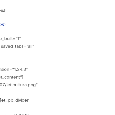
ila
com
_built=”1″
saved_tabs=”all”
sion=”4.24.3″
t_content”]
7/lei-cultura.png”
[et_pb_divider