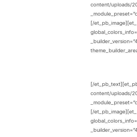
content/uploads/20
_module_preset=”de
[/et_pb_image][et_
global_colors_info
_builder_version=”
theme_builder_are
[/et_pb_text][et_p
content/uploads/202
_module_preset=”de
[/et_pb_image][et_
global_colors_info
_builder_version=”