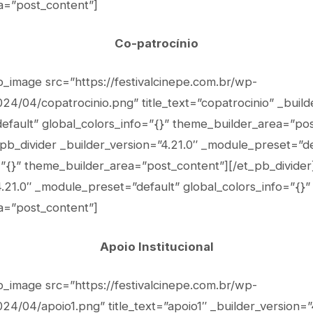
a=”post_content”]
Co-patrocínio
b_image src=”https://festivalcinepe.com.br/wp-
24/04/copatrocinio.png” title_text=”copatrocinio” _build
fault” global_colors_info=”{}” theme_builder_area=”pos
pb_divider _builder_version=”4.21.0″ _module_preset=”de
=”{}” theme_builder_area=”post_content”][/et_pb_divider
4.21.0″ _module_preset=”default” global_colors_info=”{}”
a=”post_content”]
Apoio Institucional
b_image src=”https://festivalcinepe.com.br/wp-
24/04/apoio1.png” title_text=”apoio1″ _builder_version=”