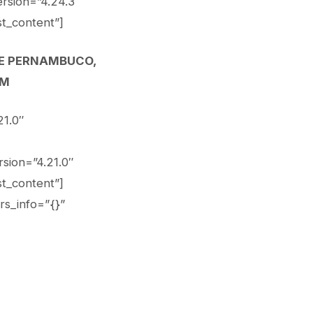
rsion=”4.24.3″
t_content”]
DE PERNAMBUCO,
AM
21.0″
sion=”4.21.0″
t_content”]
rs_info=”{}”