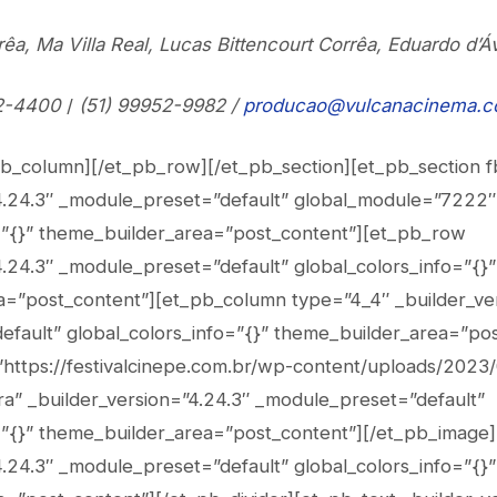
rêa, Ma Villa Real, Lucas Bittencourt Corrêa, Eduardo d’Áv
62-4400
/
(51) 99952-9982 /
producao@vulcanacinema.
pb_column][/et_pb_row][/et_pb_section][et_pb_section fb
4.24.3″ _module_preset=”default” global_module=”7222″ 
=”{}” theme_builder_area=”post_content”][et_pb_row
4.24.3″ _module_preset=”default” global_colors_info=”{}”
=”post_content”][et_pb_column type=”4_4″ _builder_ver
fault” global_colors_info=”{}” theme_builder_area=”pos
https://festivalcinepe.com.br/wp-content/uploads/2023/0
tura” _builder_version=”4.24.3″ _module_preset=”default”
=”{}” theme_builder_area=”post_content”][/et_pb_image]
4.24.3″ _module_preset=”default” global_colors_info=”{}”