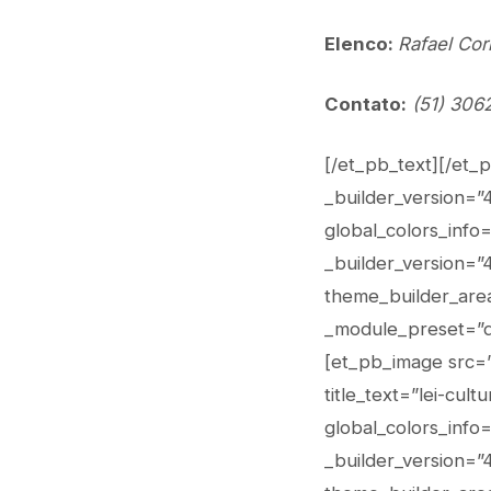
Elenco:
Rafael Cor
Contato:
(51) 30
[/et_pb_text][/et_
_builder_version=”
global_colors_info
_builder_version=”
theme_builder_area
_module_preset=”de
[et_pb_image src=”
title_text=”lei-cul
global_colors_info
_builder_version=”