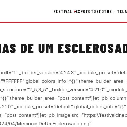
FESTIVAL
EXPO
FOTOS
FOTOS – TELA
AS DE UM ESCLEROSA
built=”1″ _builder_version=”4.24.3″ _module_preset=”defa
”#FFFFFF” global_colors_info=”{}” theme_builder_area=
structure=”2_5,3_5″ _builder_version=”4.21.0″ _module
=”{}” theme_builder_area=”post_content”][et_pb_column
4.21.0″ _module_preset=”default” global_colors_info=”{}”
=”post_content”][et_pb_image src=”https://festivalcine
2024/04/MemoriasDeUmEsclerosado.png”