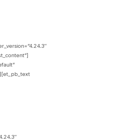
er_version=”4.24.3″
t_content”]
fault”
][et_pb_text
4.24.3″