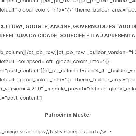
=”post_content”][/et_pb_divider][et_pb_text _builder_ve
fault” global_colors_info=”{}” theme_builder_area=”pos
 CULTURA, GOOGLE, ANCINE, GOVERNO DO ESTADO 
REFEITURA DA CIDADE DO RECIFE E ITAÚ APRESENT
pb_column][/et_pb_row][et_pb_row _builder_version=”4.
fault” collapsed=”off” global_colors_info=”{}”
=”post_content”][et_pb_column type=”4_4″ _builder_ver
fault” global_colors_info=”{}” theme_builder_area=”pos
er_version=”4.21.0″ _module_preset=”default” global_colo
a=”post_content”]
Patrocínio Master
b_image src=”https://festivalcinepe.com.br/wp-