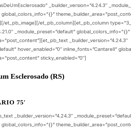
asDeUmEsclerosado” _builder_version=”4.24.3″ _module_
global_colors_info=”{}” theme_builder_area=”post_cont
″][/et_pb_image][/et_pb_column][et_pb_column type=”3_
4.21.0″ _module_preset=”default” global_colors_info=”{}”
=”post_content”][et_pb_text _builder_version=”4.24.3″
fault” hover_enabled=”0″ inline_fonts=”Cantarell” globa
=”post_content” sticky_enabled=”0″]
um Esclerosado (RS)
IO 75′
b_text _builder_version=”4.24.3″ _module_preset=”defaul
global_colors_info=”{}” theme_builder_area=”post_cont