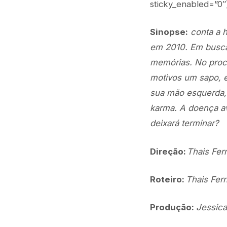
sticky_enabled=”0″
Sinopse:
conta a h
em 2010. Em busca 
memórias. No proc
motivos um sapo, 
sua mão esquerda,
karma. A doença av
deixará terminar?
Direção:
Thais Fer
Roteiro:
Thais Fern
Produção:
Jessica