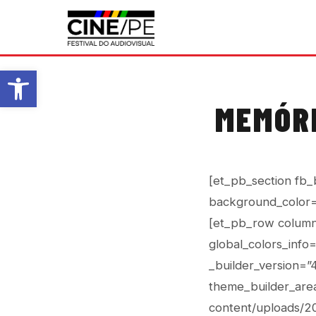
Abrir a barra de ferramentas
MEMÓRI
[et_pb_section fb_
background_color=
[et_pb_row column_
global_colors_info
_builder_version=”
theme_builder_area
content/uploads/