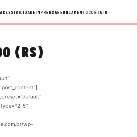
ACESSIBILIDADE
IMPRENSA
REGULAMENTO
CONTATO
DO (RS)
ult”
”post_content”]
_preset=”default”
 type=”2_5″
pe.com.br/wp-