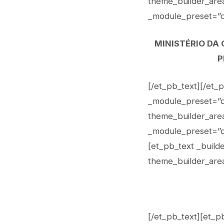
theme_builder_area
_module_preset=”de
MINISTÉRIO DA
P
[/et_pb_text][/et_
_module_preset=”de
theme_builder_area
_module_preset=”de
[et_pb_text _build
theme_builder_are
[/et_pb_text][et_p