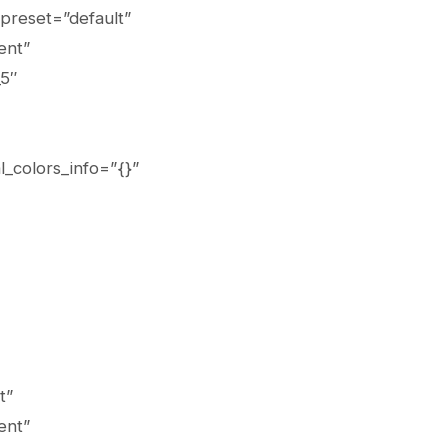
preset=”default”
ent”
5″
l_colors_info=”{}”
t”
ent”