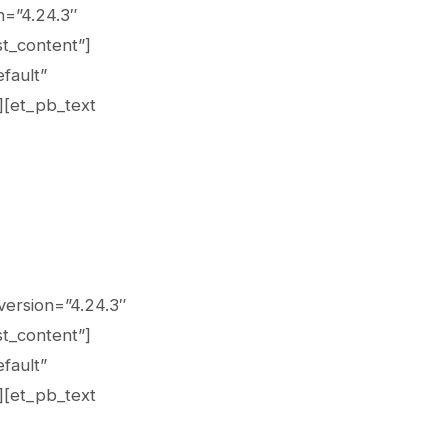
n=”4.24.3″
t_content”]
fault”
][et_pb_text
version=”4.24.3″
t_content”]
fault”
][et_pb_text