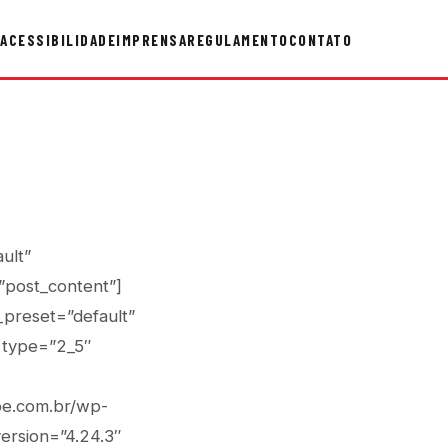
ACESSIBILIDADE
IMPRENSA
REGULAMENTO
CONTATO
ult”
”post_content”]
_preset=”default”
 type=”2_5″
pe.com.br/wp-
ersion=”4.24.3″