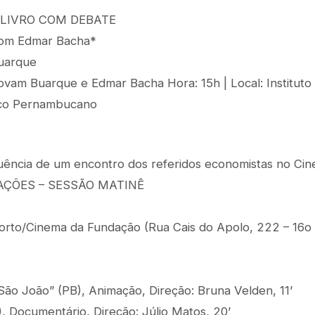
LIVRO COM DEBATE
 com Edmar Bacha*
Buarque
ovam Buarque e Edmar Bacha Hora: 15h | Local: Instituto
fico Pernambucano
quência de um encontro dos referidos economistas no Ci
AÇÕES – SESSÃO MATINÊ
orto/Cinema da Fundação (Rua Cais do Apolo, 222 – 16o 
São João” (PB), Animação, Direção: Bruna Velden, 11’
, Documentário, Direção: Júlio Matos, 20’