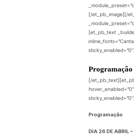
_module_preset=”de
[/et_pb_image][/et
_module_preset=”de
[et_pb_text _build
inline_fonts=”Cant
sticky_enabled=”0″
Programação
[/et_pb_text][et_p
hover_enabled=”0″ 
sticky_enabled=”0″
Programação
DIA 26 DE ABRIL 