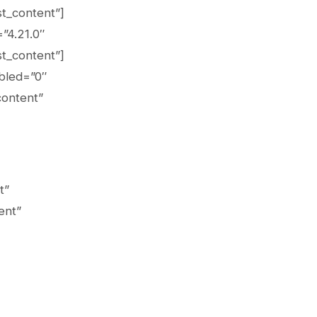
t_content”]
”4.21.0″
t_content”]
bled=”0″
content”
t”
ent”