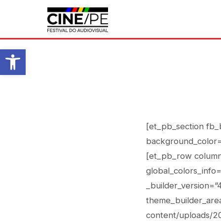
Abrir a barra de ferramentas
[et_pb_section fb_
background_color=
[et_pb_row column_
global_colors_info
_builder_version=”
theme_builder_area
content/uploads/2