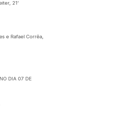
iter, 21’
s e Rafael Corrêa,
O DIA 07 DE
)