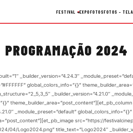
FESTIVAL
EXPO
FOTOS
FOTOS – TELA
PROGRAMAÇÃO 2024
built=”1″ _builder_version=”4.24.3″ _module_preset=”defa
”#FFFFFF” global_colors_info=”{}” theme_builder_area=
structure=”2_5,3_5″ _builder_version=”4.21.0″ _module
=”{}” theme_builder_area=”post_content”][et_pb_column
4.21.0″ _module_preset=”default” global_colors_info=”{}”
=”post_content”][et_pb_image src=”https://festivalcine
024/04/Logo2024.png” title_text=”Logo2024″ _builder_v