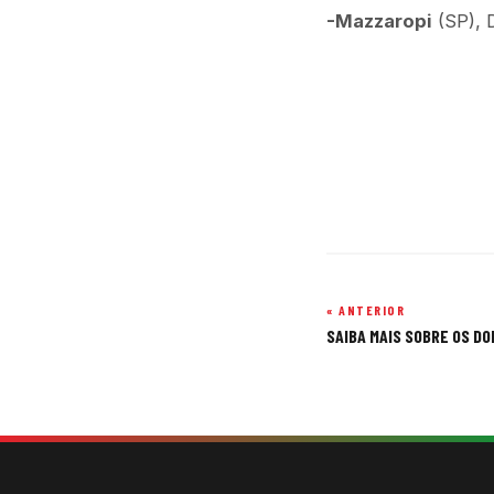
-Mazzaropi
(SP), 
« ANTERIOR
Navegação
SAIBA MAIS SOBRE OS DO
de
Post