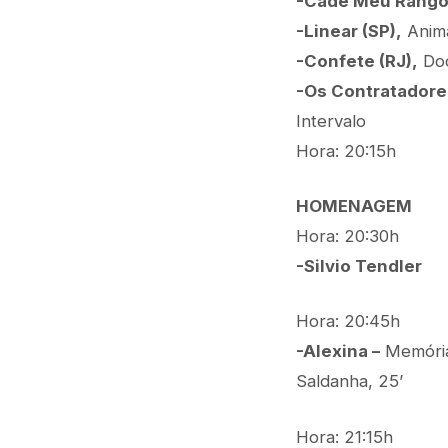
-Cadê Meu Rango
-Linear (SP),
Anima
-Confete (RJ),
Doc
-Os Contratadore
Intervalo
Hora: 20:15h
HOMENAGEM
Hora: 20:30h
-Silvio Tendler
Hora: 20:45h
-Alexina –
Memórias
Saldanha, 25’
Hora: 21:15h