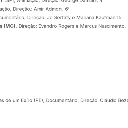
?
(SP), Animação, Direção: George Damiani, 4’
ção, Direção.: Amir Admoni, 6’
umentário, Direção: Jo Serfaty e Mariana Kaufman,15’
s (MG),
Direção: Evandro Rogers e Marcus Nascimento
 de um Exílio (PE), Documentário, Direção: Cláudio Beze