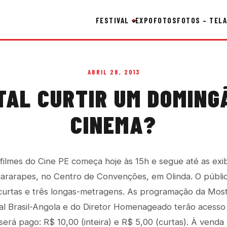
FESTIVAL
EXPO
FOTOS
FOTOS – TELA
ABRIL 28, 2013
TAL CURTIR UM DOMING
CINEMA?
ilmes do Cine PE começa hoje às 15h e segue até as exib
uararapes, no Centro de Convenções, em Olinda. O públi
 curtas e três longas-metragens. As programação da Mo
al Brasil-Angola e do Diretor Homenageado terão acesso 
 será pago: R$ 10,00 (inteira) e R$ 5,00 (curtas). À venda 