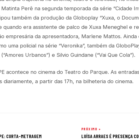
atinta Perê na segunda temporada da série “Cidade Invis
cipou também da produção da Globoplay “Xuxa, o Docume
e quando era assistente de palco de Xuxa Meneghel e r
ão empresária da apresentadora, Marlene Mattos. Ainda e
o uma policial na série “Veronika”, também da GloboPlay
 (“Amores Urbanos”) e Silvio Guindane (“Vai Que Cola”).
PE acontece no cinema do Teatro do Parque. As entradas 
 diariamente, a partir das 17h, na bilheteria do cinema.
PRÓXIMO »
 PE: CURTA-METRAGEM
LUÍSA ARRAES É PRESENÇA CO