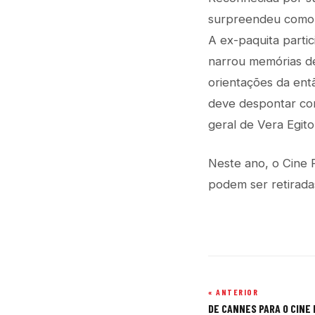
surpreendeu como M
A ex-paquita parti
narrou memórias d
orientações da ent
deve despontar com
geral de Vera Egito
Neste ano, o Cine 
podem ser retiradas
« ANTERIOR
Navegação
DE CANNES PARA O CINE