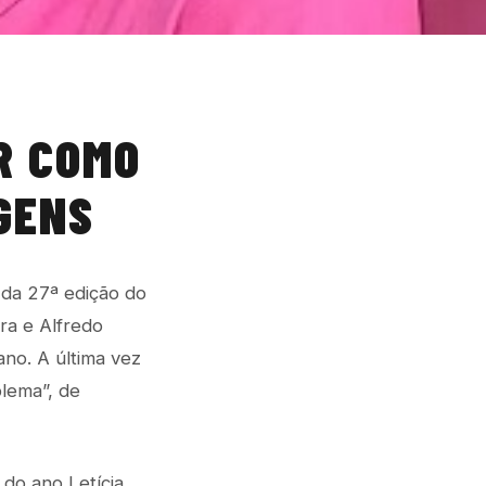
ER COMO
GENS
r da 27ª edição do
ra e Alfredo
ano. A última vez
blema”, de
 do ano Letícia