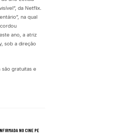
ível”, da Netflix.
ntário”, na qual
ecordou
ste ano, a atriz
, sob a direção
são gratuitas e
NFIRMADA NO CINE PE