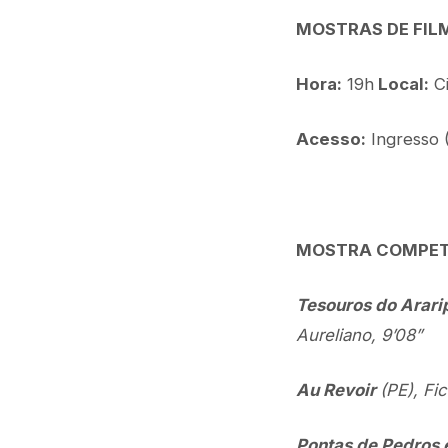
MOSTRAS DE FILM
Hora:
19h
Local:
Ci
Acesso:
Ingresso (
MOSTRA COMPET
Tesouros do Arari
Aureliano, 9’08”
Au Revoir
(PE), Fi
Pontas de Pedros 