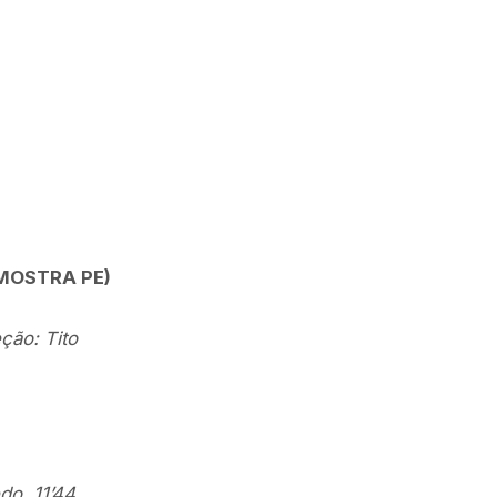
MOSTRA PE)
ção: Tito
do, 11’44