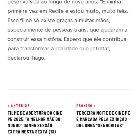
desenvolvida ao longo de nove anos. “É minha
primeira vez em Recife e estou muito, muito feliz.
Esse filme só existe graças a muitas mãos,
especialmente de pessoas trans, que ajudaram a
construir essa história. Espero que ele contribua
para transformar a realidade que retrata”,
declarou Tiago.
« ANTERIOR
PRÓXIMO »
Navegação
FILME DE ABERTURA DO CINE
TERCEIRA NOITE DE CINE PE
de
PE 2025, “A MELHOR MÃE DO
É MARCADA PELA EXIBIÇÃO
MUNDO” GANHA SESSÃO
DO LONGA “SENHORITAS”
Post
EXTRA NESTA SEXTA (13)