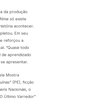
cia da produção
filme só existe
istória acontecer.
mpletou. Em seu
e reforçou a
cal. “Quase todo
l de aprendizado
 se apresentar.
ela Mostra
nas” (PE), ficção
gens Nacionais, o
O Último Varredor”