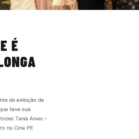
E É
 LONGA
nta da exibição de
que teve sua
trizes Tania Alves –
ro no Cine PE