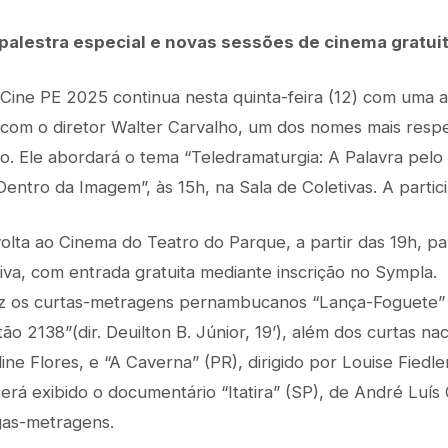
palestra especial e novas sessões de cinema gratui
ine PE 2025 continua nesta quinta-feira (12) com uma at
l com o diretor Walter Carvalho, um dos nomes mais resp
iro. Ele abordará o tema “Teledramaturgia: A Palavra pel
entro da Imagem”, às 15h, na Sala de Coletivas. A partici
volta ao Cinema do Teatro do Parque, a partir das 19h, p
iva, com entrada gratuita mediante inscrição no Sympla.
 os curtas-metragens pernambucanos “Lança-Foguete” (d
rtão 2138”(dir. Deuilton B. Júnior, 19’), além dos curtas na
line Flores, e “A Caverna” (PR), dirigido por Louise Fiedler
erá exibido o documentário “Itatira” (SP), de André Luís 
gas-metragens.