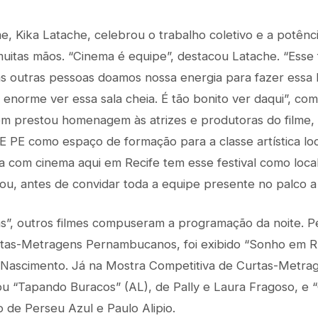
me, Kika Latache, celebrou o trabalho coletivo e a potên
 muitas mãos. “Cinema é equipe”, destacou Latache. “Esse 
s outras pessoas doamos nossa energia para fazer essa h
 enorme ver essa sala cheia. É tão bonito ver daqui”, co
ém prestou homenagem às atrizes e produtoras do filme, 
E PE como espaço de formação para a classe artística lo
 com cinema aqui em Recife tem esse festival como loca
ou, antes de convidar toda a equipe presente no palco a
s”, outros filmes compuseram a programação da noite. P
tas-Metragens Pernambucanos, foi exibido “Sonho em Ruí
ila Nascimento. Já na Mostra Competitiva de Curtas-Metra
 “Tapando Buracos” (AL), de Pally e Laura Fragoso, e “
 de Perseu Azul e Paulo Alipio.