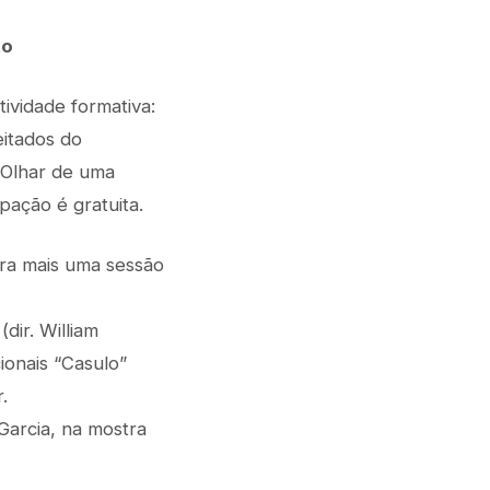
to
ividade formativa:
eitados do
o Olhar de uma
pação é gratuita.
ara mais uma sessão
ir. William
cionais “Casulo”
.
Garcia, na mostra