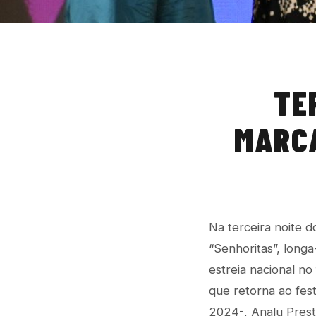
TE
MARCA
Na terceira noite d
“Senhoritas”, long
estreia nacional no
que retorna ao fes
2024-, Analu Preste