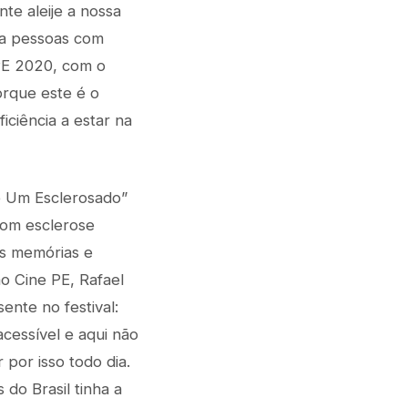
te aleije a nossa
ara pessoas com
 PE 2020, com o
orque este é o
iciência a estar na
e Um Esclerosado”
com esclerose
as memórias e
o Cine PE, Rafael
ente no festival:
acessível e aqui não
por isso todo dia.
 do Brasil tinha a