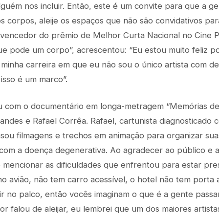
guém nos incluir. Então, este é um convite para que a gen
sos corpos, aleije os espaços que não são convidativos p
or, vencedor do prêmio de Melhor Curta Nacional no Cine
e pode um corpo”, acrescentou: “Eu estou muito feliz p
a minha carreira em que eu não sou o único artista com def
 isso é um marco”.
ou com o documentário em longa-metragem “Memórias d
andes e Rafael Corrêa. Rafael, cartunista diagnosticado 
usou filmagens e trechos em animação para organizar su
 com a doença degenerativa. Ao agradecer ao público e a
 mencionar as dificuldades que enfrentou para estar pres
o avião, não tem carro acessível, o hotel não tem porta 
r no palco, então vocês imaginam o que é a gente passar 
r falou de aleijar, eu lembrei que um dos maiores artistas