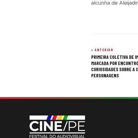
alcunha de Aleijadi
« ANTERIOR
Navegação
PRIMEIRA COLETIVA DE I
de
MARCADA POR ENCONTRO
CURIOSIDADES SOBRE A 
Post
PERSONAGENS