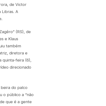
ora, de Victor
 Libras. A
e.
Zagêro” (RS), de
es e Klaus
luiu também
riz, diretora e
 quinta-feira (6),
ídeo direcionado
a beira do palco
ou o público a “não
nde que é a gente