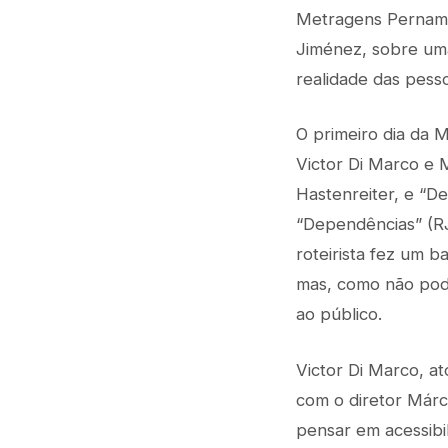
Metragens Pernamb
Jiménez, sobre uma
realidade das pesso
O primeiro dia da 
Victor Di Marco e M
Hastenreiter, e “D
“Dependências” (RJ)
roteirista fez um b
mas, como não pode
ao público.
Victor Di Marco, at
com o diretor Márci
pensar em acessibi