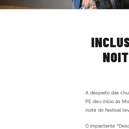
INCLU
NOIT
A despeito das chuv
PE deu início às M
noite do festival t
O impactante “Desc