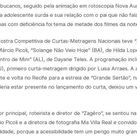
ucanos, seguido pela animação em rotoscopia Nova Aur
 adolescente surda e sua relação com o pai que não fala
as com deficiência foi tema de metade dos filmes da noit
Mostra Competitiva de Curtas-Metragens Nacionais teve “
árcio Picoli, “Solange Não Veio Hoje” (BA), de Hilda Lop
entro de Mim” (AL), de Dayane Teles. A programação inc
, primeiro curta-metragem dirigido por Luisa Arraes. A at
ate e volta no Recife para a estreia de “Grande Sertão”, na
ria estar presente no lançamento do curta, deixou um v
or principal, roteirista e diretor de “Zagêro”, se sentou n
o Picoli e a diretora de fotografia Ma Villa Real e convid
lidade, porque a acessibilidade tem um perigo muito gra