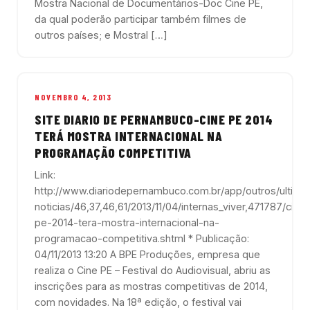
Mostra Nacional de Documentários-Doc Cine PE,
da qual poderão participar também filmes de
outros países; e Mostral […]
NOVEMBRO 4, 2013
SITE DIARIO DE PERNAMBUCO-CINE PE 2014
TERÁ MOSTRA INTERNACIONAL NA
PROGRAMAÇÃO COMPETITIVA
Link:
http://www.diariodepernambuco.com.br/app/outros/ultima
noticias/46,37,46,61/2013/11/04/internas_viver,471787/cine-
pe-2014-tera-mostra-internacional-na-
programacao-competitiva.shtml * Publicação:
04/11/2013 13:20 A BPE Produções, empresa que
realiza o Cine PE – Festival do Audiovisual, abriu as
inscrições para as mostras competitivas de 2014,
com novidades. Na 18ª edição, o festival vai